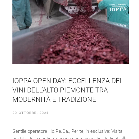
IOPPA OPEN DAY: ECCELLENZA DEI
VINI DELL’ALTO PIEMONTE TRA
MODERNITÀ E TRADIZIONE
20 OTTOBRE, 2024
Gentile operatore Ho.Re.Ca., Per te, in esclusiva: Visita
guidata della cantina: scopri i nostri nuovi tini dedicati alla